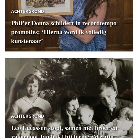
ACHTERGROND
PhD’er Donna schildert in recordtempo
promoties: ‘Hierna word ik volledig
kunstenaar’
ACHTERGROND
Leo Lucassen stopt, samen met broer en
vakgenoot Jan blikt hij terug: ‘We zijn