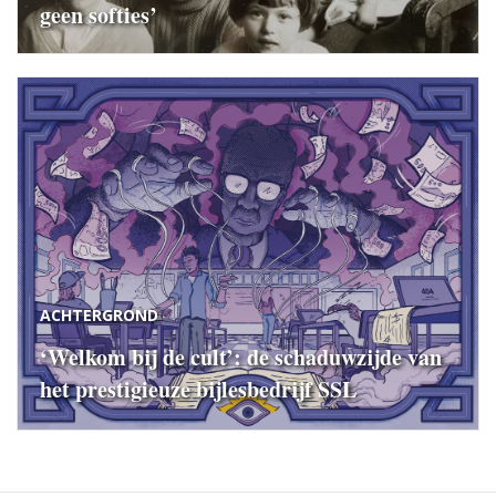
geen softies’
ACHTERGROND
‘Welkom bij de cult’: de schaduwzijde van
het prestigieuze bijlesbedrijf SSL