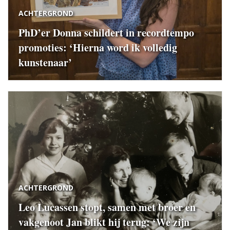
ACHTERGROND
PhD’er Donna schildert in recordtempo
promoties: ‘Hierna word ik volledig
kunstenaar’
ACHTERGROND
Leo Lucassen stopt, samen met broer en
vakgenoot Jan blikt hij terug: ‘We zijn