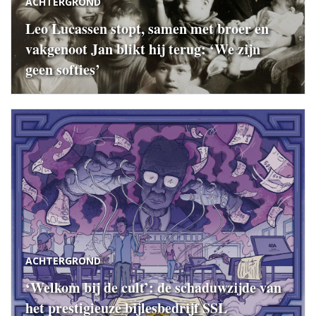
ACHTERGROND
Leo Lucassen stopt, samen met broer en
vakgenoot Jan blikt hij terug: ‘We zijn
geen softies’
ACHTERGROND
‘Welkom bij de cult’: de schaduwzijde van
het prestigieuze bijlesbedrijf SSL