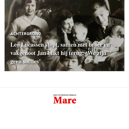
ACHTERGROND
Leo Lucassen stopt, samen met broer en
vakgenoot Jan blikt hij terug: ‘We zijn
geen softies’