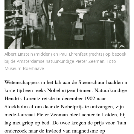
Albert Einstein (midden) en Paul Ehrenfest (rechts) op bezoek
bij de Amsterdamse natuurkundige Pieter Zeeman. Foto
Museum Boerhaave
Wetenschappers in het lab aan de Steenschuur haalden in
korte tijd een reeks Nobelprijzen binnen. Natuurkundige
Hendrik Lorentz reisde in december 1902 naar
Stockholm af om daar de Nobelprijs te ontvangen, zijn
mede-laureaat Pieter Zeeman bleef achter in Leiden, hij
lag met griep op bed. De twee kregen de prijs voor ‘hun
onderzoek naar de invloed van magnetisme op