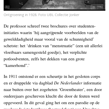
Ontgroening in 1928. Foto UBL Collectie Jonker
De professor schreef twee brochures over studenten-
initiaties waarin ‘hij aangrijpende voorbeelden van de
gewelddadigheid maar vooral van de schunnigheid’
schetste: het ‘drinken van “menstruatie” (een uit allerlei
vloeibaars samengesteld goedje), het verplichte
potloodventen, zelfs het dekken van een grote
“kamerhond”.’
In 1911 ontstond er een scheurtje in het gesloten corps
en er druppelde via dagblad
De Nederlander
informatie
naar buiten over het zogeheten ‘Groentheater’, een door
ouderejaars geschreven klucht die door de feuten werd
opgevoerd. In dit geval ging het om een parodie op de
maskerade (studentikoos theatraal feest) van Utrechtse