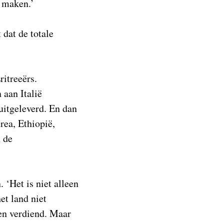
e maken.’
 dat de totale
itreeërs.
 aan Italië
 uitgeleverd. En dan
rea, Ethiopië,
n de
. ‘Het is niet alleen
et land niet
den verdiend. Maar