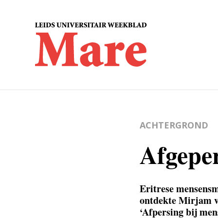
ACHTERGROND
Afgeper
Eritrese mensensmo
ontdekte Mirjam va
‘Afpersing bij men