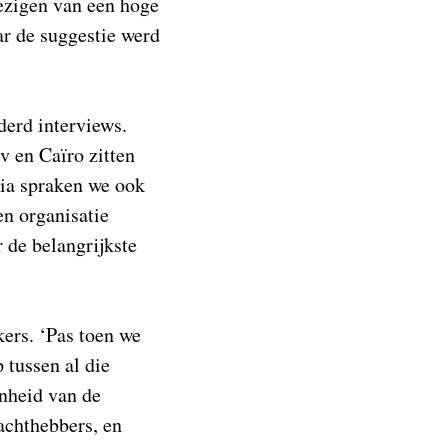
ezigen van een hoge
ar de suggestie werd
derd interviews.
v en Caïro zitten
via spraken we ook
en organisatie
 de belangrijkste
ers. ‘Pas toen we
 tussen al die
nheid van de
achthebbers, en