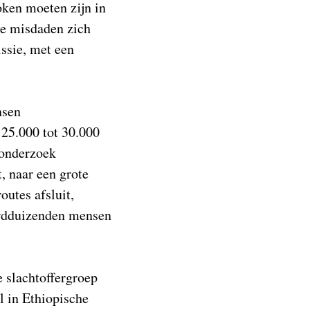
oken moeten zijn in
ie misdaden zich
ssie, met een
nsen
 25.000 tot 30.000
 onderzoek
t, naar een grote
outes afsluit,
derdduizenden mensen
 slachtoffergroep
l in Ethiopische