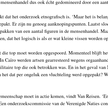
 mensenhandel dus ook écht gedomineerd door een aanta
t dat het onderzoek etnografisch is. ‘Maar het is belang
epakt. Er zijn nu genoeg aanknopingspunten. Laatst slo
ppakken van een aantal figuren in de mensenhandel. Ma
, dat het logisch is als er wat kleine vissen worden 
at die top moet worden opgespoord. Momenteel blijft het
 In Caïro werden artsen gearresteerd wegens orgaanhan
ilitaire top die ook betrokken was. En in het geval van
 het dat per ongeluk een vluchteling werd opgepakt? W
emeenschap moet in actie komen, vindt Van Reisen. ‘En
 Een onderzoekscommissie van de Verenigde Naties conc