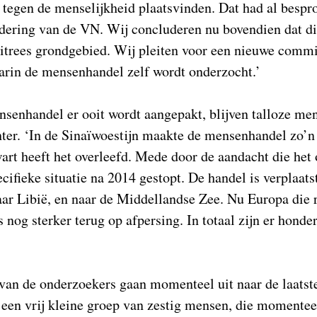
 tegen de menselijkheid plaatsvinden. Dat had al bespr
ering van de VN. Wij concluderen nu bovendien dat d
ritrees grondgebied. Wij pleiten voor een nieuwe commi
arin de mensenhandel zelf wordt onderzocht.’
senhandel er ooit wordt aangepakt, blijven talloze me
ter. ‘In de Sinaïwoestijn maakte de mensenhandel zo’n
wart heeft het overleefd. Mede door de aandacht die het
ecifieke situatie na 2014 gestopt. De handel is verplaats
ar Libië, en naar de Middellandse Zee. Nu Europa die r
s nog sterker terug op afpersing. In totaal zijn er hon
van de onderzoekers gaan momenteel uit naar de laatste
is een vrij kleine groep van zestig mensen, die momentee