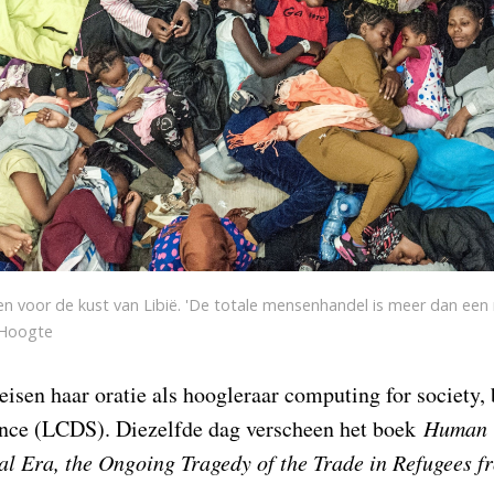
en voor de kust van Libië. 'De totale mensenhandel is meer dan een 
e Hoogte
eisen haar oratie als hoogleraar computing for society, 
ence (LCDS). Diezelfde dag verscheen het boek
Human T
al Era, the Ongoing Tragedy of the Trade in Refugees f