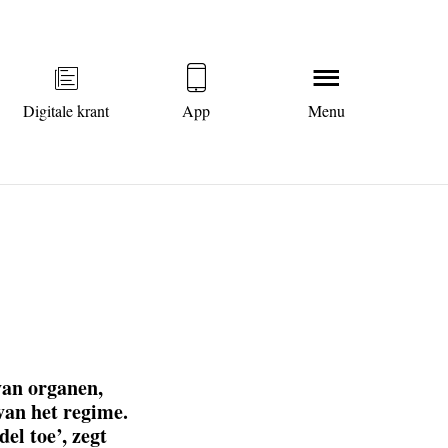
Digitale krant
App
Menu
van organen,
van het regime.
el toe’, zegt