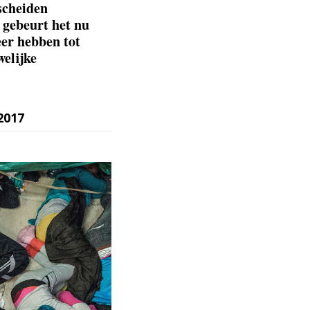
scheiden
 gebeurt het nu
eer hebben tot
welijke
2017