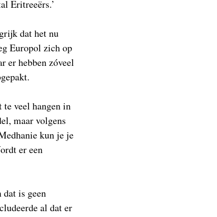
l Eritreeërs.’
rijk dat het nu
eg Europol zich op
ar er hebben zóveel
opgepakt.
 te veel hangen in
del, maar volgens
 Medhanie kun je je
ordt er een
 dat is geen
ludeerde al dat er