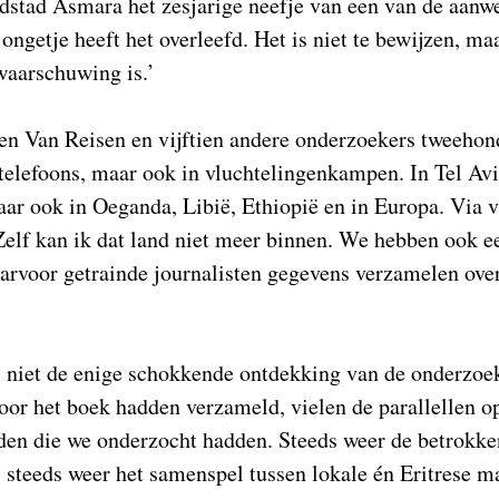
dstad Asmara het zesjarige neefje van een van de aanw
ongetje heeft het overleefd. Het is niet te bewijzen, ma
waarschuwing is.’
en Van Reisen en vijftien andere onderzoekers tweehon
telefoons, maar ook in vluchtelingenkampen. In Tel Avi
maar ook in Oeganda, Libië, Ethiopië en in Europa. Via 
Zelf kan ik dat land niet meer binnen. We hebben ook e
arvoor getrainde journalisten gegevens verzamelen over
 niet de enige schokkende ontdekking van de onderzoek
oor het boek hadden verzameld, vielen de parallellen op
den die we onderzocht hadden. Steeds weer de betrokke
 steeds weer het samenspel tussen lokale én Eritrese m