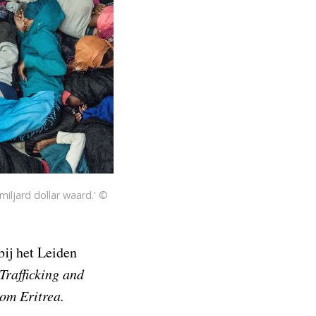
miljard dollar waard.' ©
bij het Leiden
rafficking and
rom Eritrea.