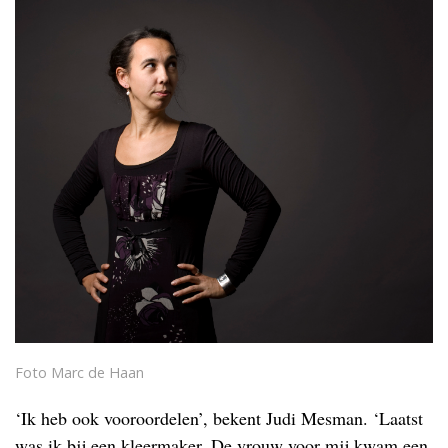
Foto Marc de Haan
‘Ik heb ook vooroordelen’, bekent Judi Mesman. ‘Laatst
was ik bij een kleermaker. De vrouw voor mij kwam een