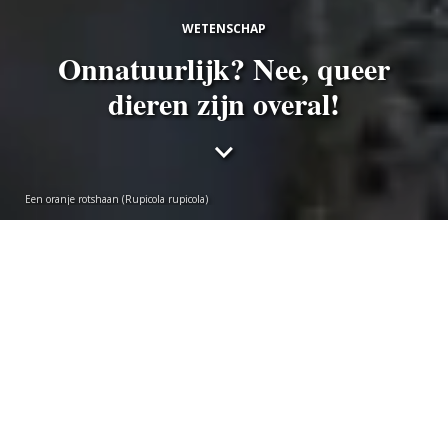
WETENSCHAP
Onnatuurlijk? Nee, queer
dieren zijn overal!
Een oranje rotshaan (Rupicola rupicola)
Valérie Krah
donderdag 30 april 2026
Onderwater dragshows, lesbische makaken,
homoseksuele gieren en sneaky fuckers: in het
dierenrijk is queergedrag heel normaal, betoogt
marien ecoloog Werner de Gier. ‘Als wetenschappers