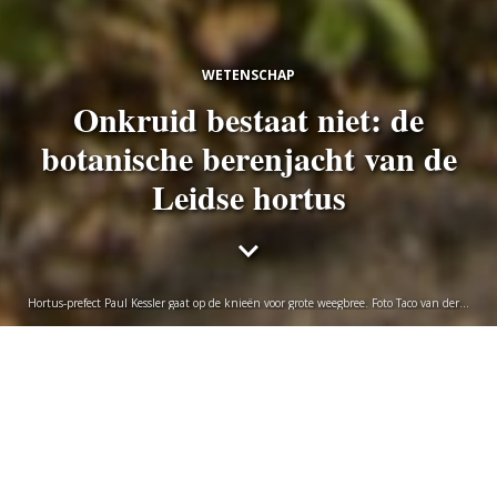
WETENSCHAP
Onkruid bestaat niet: de
botanische berenjacht van de
Leidse hortus
Hortus-prefect Paul Kessler gaat op de knieën voor grote weegbree. Foto Taco van der
Eb
Bart Braun
dinsdag 9 juni 2020
De plantjes tussen de straatstenen zijn waardevol voor