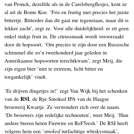
van Pronck, dezelfde als in de Carelsbergflesjes, kent ze
al uit de Bonte Koe. ‘Fris en fruitig met precies het juiste
bittertje. Bitterder dan dit gaat me tegenstaan, maar dit is
lekker zacht’, zegt ze. Voor alle duidelijkheid: er zit geen
enkel stukje fruit in. De citrussmaak wordt veroorzaakt
door de hopsoort. ‘Om precies te zijn door een Russische
schimmel die zo’n tweehonderd jaar geleden in
Amerikaanse hopsoorten terechtkwam’, zegt Meij, die
zijn eigen bier ‘niet te extreem, licht bitter en
toegankelijk’ vindt.
‘Er drijven dingetjes in!’ zegt Van Wijk bij het schenken
RSI
van de
, de Rye Smoked IPA van de Haagse
brouwerij Kwartje. Ze verwondert zich over de naam.
‘De brouwers zijn redelijke techneuten’, weet Meij. ‘Hun
andere bieren heten Firewire en ReF5resh.’ De RSI heeft
volgens hem een ‘
smoked
turfachtige whiskysmaak’,