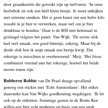
door graankorrels die gerookt zijn op turfvuren. ‘In onze
herfstbok zit ook een héél klein beetje. Je moet uitkijken
met extreme smaken. Het is geen kunst om een halve kilo
wasabi in je bier te verwerken, maar wel om je bier
drinkbaar te houden.’ Daar is de RSI niet helemaal in
geslaagd volgens het panel. Van Wijk: ‘De eerste slok
had veel smaak, een goed bittertje, rokerig. Maar bij de
derde slok ben ik mijn smaak een beetje kwijt. Dat
rokerige is misschien te overheersend.’ Meij: ‘Het frisse
combineert vreemd met het rokerige, hoewel het beide
mooie tonen zijn.’
Rubberen Robbie
van De Prael draagt opvallend
genoeg een sticker met ‘Echt Amsterdams’. Het etiket
daaronder kan Van Wijks goedkeuring wegdragen. ‘Ik let
ook op de etiketten. Sommige gasten in de Bonte Koe
willen een bier echt proberen op basis van een strak