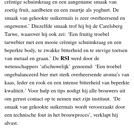
crèmige schuimkraag en een aangename smaak van
zoetig fruit, aardbeien en een zuurtje als yoghurt. De
smaak van gekookte suikermaïs is zeer overheersend en
ongewenst.’ Diezelfde smaak trof hij bij de Carelsberg
Tarwe, waarover hij ook zei: ‘Een fruitig troebel
tarwebier met een mooie crèmige schuimkraag en een
beperkte body, te zwakke bitterheid en te stevige toetsen
RSI
van metaal en graan.’ De
werd door de
wetenschappers ‘afschuwelijk’ genoemd: ‘Een troebel
ongebalanceerd bier met sterk overheersende aroma’s van
kaas, leder en rook en een intense bitterheid van beperkte
kwaliteit.’ Voor hulp en tips nodigt hij alle brouwers uit
om gerust contact op te nemen met zijn instituut. ‘De
smaak van gekookte suikermaïs wordt veroorzaakt door
een technische fout in het brouwproces’, verklapt hij
alvast.