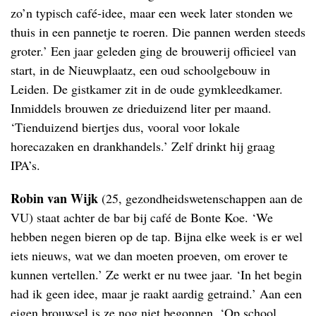
zo’n typisch café-idee, maar een week later stonden we
thuis in een pannetje te roeren. Die pannen werden steeds
groter.’ Een jaar geleden ging de brouwerij officieel van
start, in de Nieuwplaatz, een oud schoolgebouw in
Leiden. De gistkamer zit in de oude gymkleedkamer.
Inmiddels brouwen ze drieduizend liter per maand.
‘Tienduizend biertjes dus, vooral voor lokale
horecazaken en drankhandels.’ Zelf drinkt hij graag
IPA’s.
Robin van Wijk
(25, gezondheidswetenschappen aan de
VU) staat achter de bar bij café de Bonte Koe. ‘We
hebben negen bieren op de tap. Bijna elke week is er wel
iets nieuws, wat we dan moeten proeven, om erover te
kunnen vertellen.’ Ze werkt er nu twee jaar. ‘In het begin
had ik geen idee, maar je raakt aardig getraind.’ Aan een
eigen brouwsel is ze nog niet begonnen. ‘Op school