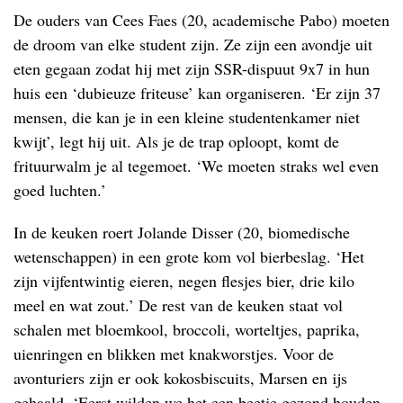
De ouders van Cees Faes (20, academische Pabo) moeten
de droom van elke student zijn. Ze zijn een avondje uit
eten gegaan zodat hij met zijn SSR-dispuut 9x7 in hun
huis een ‘dubieuze friteuse’ kan organiseren. ‘Er zijn 37
mensen, die kan je in een kleine studentenkamer niet
kwijt’, legt hij uit. Als je de trap oploopt, komt de
frituurwalm je al tegemoet. ‘We moeten straks wel even
goed luchten.’
In de keuken roert Jolande Disser (20, biomedische
wetenschappen) in een grote kom vol bierbeslag. ‘Het
zijn vijfentwintig eieren, negen flesjes bier, drie kilo
meel en wat zout.’ De rest van de keuken staat vol
schalen met bloemkool, broccoli, worteltjes, paprika,
uienringen en blikken met knakworstjes. Voor de
avonturiers zijn er ook kokosbiscuits, Marsen en ijs
gehaald. ‘Eerst wilden we het een beetje gezond houden.