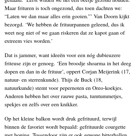
Maar frituren is toch ongezond, dus toen dachten we:
“Laten we dan maar alles erin gooien.”’ Van Doorn kijkt
bezorgd. ‘We hebben de frituurpannen geleend, dus ik
weet nog niet of we gaan riskeren dat ze kapot gaan of
extreem vies worden.’
Dat is jammer, want ideeën voor een nóg dubieuzere
friteuse zijn er genoeg. ‘Een broodje shoarma in het deeg
dopen en dan in de frituur’, oppert Corjan Meijerink (17,
natuur- en sterrenkunde). Thijs de Buck (18,
natuurkunde) stemt voor pepernoten en Oreo-koekjes.
Anderen hebben het over rauwe pasta, tumtummetjes,
spekjes en zelfs over een knikker.
Op het kleine balkon wordt druk gefrituurd, terwijl
binnen de favoriet wordt bepaald: gefrituurde courgette
met honing. Tussendoor zijn er ook gewone bitterballen.