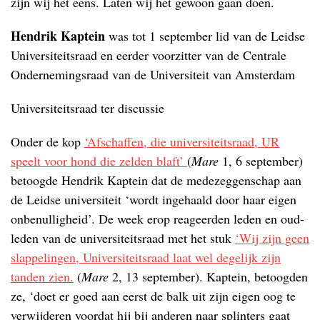
zijn wij het eens. Laten wij het gewoon gaan doen.
Hendrik Kaptein
was tot 1 september lid van de Leidse
Universiteitsraad en eerder voorzitter van de Centrale
Ondernemingsraad van de Universiteit van Amsterdam
Universiteitsraad ter discussie
Onder de kop
‘Afschaffen, die universiteitsraad, UR
speelt voor hond die zelden blaft’
(
Mare
1, 6 september)
betoogde Hendrik Kaptein dat de medezeggenschap aan
de Leidse universiteit ‘wordt ingehaald door haar eigen
onbenulligheid’. De week erop reageerden leden en oud-
leden van de universiteitsraad met het stuk
‘Wij zijn geen
slappelingen, Universiteitsraad laat wel degelijk zijn
tanden zien.
(
Mare
2, 13 september). Kaptein, betoogden
ze, ‘doet er goed aan eerst de balk uit zijn eigen oog te
verwijderen voordat hij bij anderen naar splinters gaat