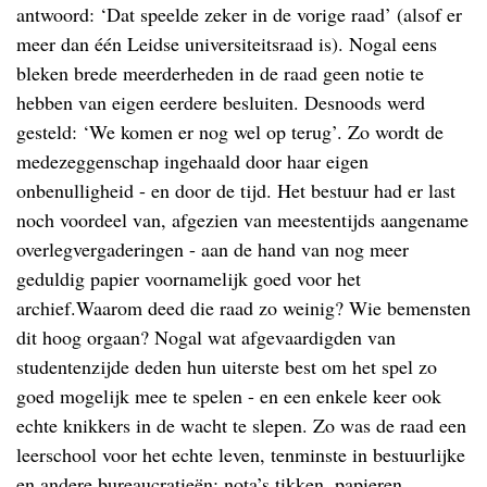
antwoord: ‘Dat speelde zeker in de vorige raad’ (alsof er
meer dan één Leidse universiteitsraad is). Nogal eens
bleken brede meerderheden in de raad geen notie te
hebben van eigen eerdere besluiten. Desnoods werd
gesteld: ‘We komen er nog wel op terug’. Zo wordt de
medezeggenschap ingehaald door haar eigen
onbenulligheid - en door de tijd. Het bestuur had er last
noch voordeel van, afgezien van meestentijds aangename
overlegvergaderingen - aan de hand van nog meer
geduldig papier voornamelijk goed voor het
archief.Waarom deed die raad zo weinig? Wie bemensten
dit hoog orgaan? Nogal wat afgevaardigden van
studentenzijde deden hun uiterste best om het spel zo
goed mogelijk mee te spelen - en een enkele keer ook
echte knikkers in de wacht te slepen. Zo was de raad een
leerschool voor het echte leven, tenminste in bestuurlijke
en andere bureaucratieën: nota’s tikken, papieren