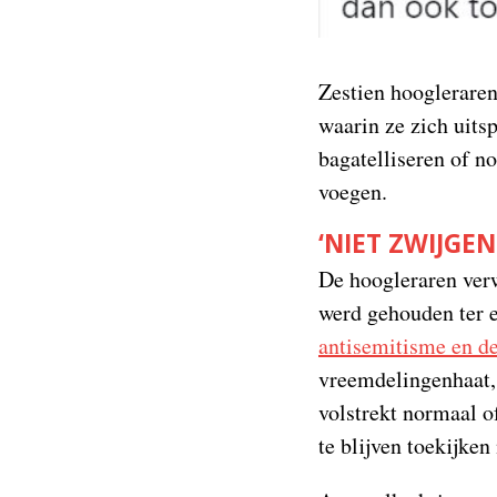
Zestien hooglerare
waarin ze zich uits
bagatelliseren of n
voegen.
‘NIET ZWIJGEN
De hoogleraren verw
werd gehouden ter 
antisemitisme en de
vreemdelingenhaat, 
volstrekt normaal o
te blijven toekijken