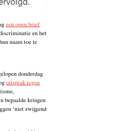
dag
een open brief
discriminatie en het
 hun naam toe te
fgelopen donderdag
log
uitsprak tegen
tisme,
in bepaalde kringen
eggen ‘niet zwijgend