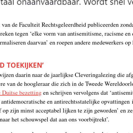
n van de Faculteit Rechtsgeleerdheid publiceerden zon
preken tegen ‘elke vorm van antisemitisme, racisme en 
ormaliseren daarvan’ en roepen andere medewerkers op
D TOEKIJKEN’
ijzen daarin naar de jaarlijkse Cleveringalezing die a
ere van de hoogleraar die zich in de Tweede Wereldoor
 Duitse bezetting
en schrijven vervolgens dat ‘antisemi
antidemocratische en antirechtsstatelijke opvattingen 
f op zijn minst acceptabel lijken te zijn geworden’ en z
 naar het schouwspel dat aan ons voorbijtrekt’.