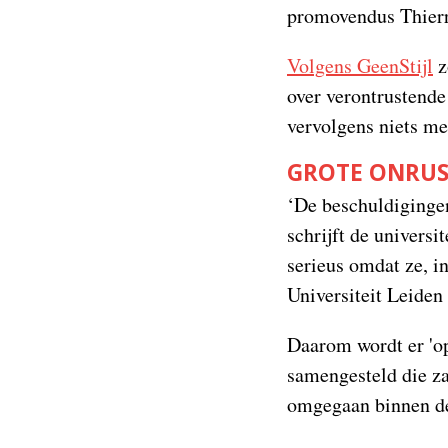
promovendus Thierr
Volgens GeenStijl
z
over verontrustende
vervolgens niets me
GROTE ONRU
‘De beschuldigingen 
schrijft de universit
serieus omdat ze, in
Universiteit Leiden 
Daarom wordt er 'o
samengesteld die za
omgegaan binnen de