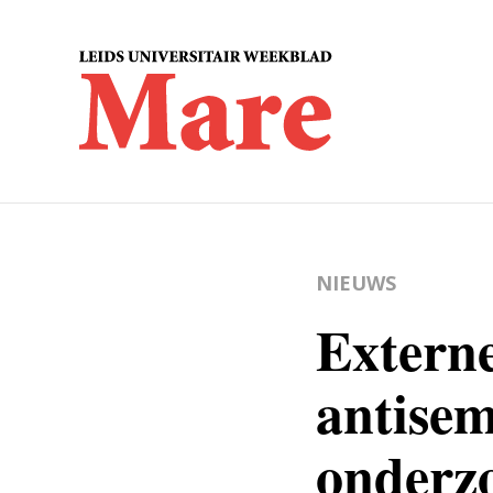
NIEUWS
Extern
antisem
onderz