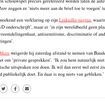
n schouwspel precies gerefereerd worden laten de aute
are
zeggen ze ‘niets meer aan de brief toe te voegen’ t
t weekend een verklaring op zijn
LinkedIn-pagina
, waarin
vD onderschrijft’, maar er ‘in zijn wereldbeeld geen pla
vreemdelingenhaat, antisemitisme, discriminatie of and
tingen’.
Mare
weigerde hij zaterdag afstand te nemen van Baude
t om ‘private gesprekken’. ‘Ik zou hem natuurlijk niet 
sche uitspraken zou doen. Ik wil dan eerst wel eerst zie
d publiekelijk doet. En daar is nog niets van gebleken.’