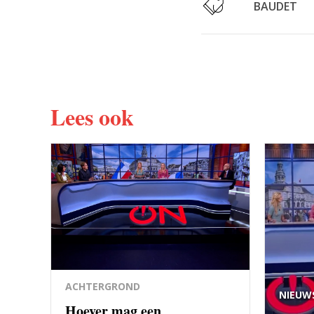
BAUDET
Lees ook
ACHTERGROND
NIEUW
Hoever mag een