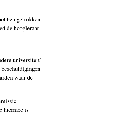
 hebben getrokken
eed de hoogleraar
dere universiteit’,
e beschuldigingen
aarden waar de
mmissie
e hiermee is