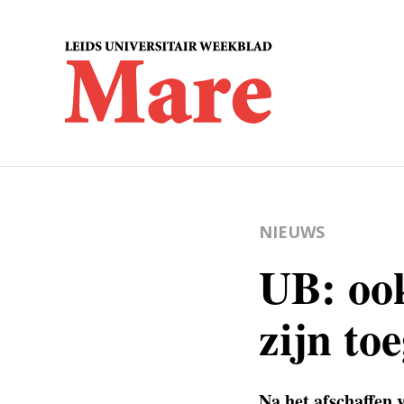
NIEUWS
UB: ook
zijn to
Na het afschaffen 