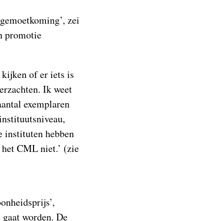
tegemoetkoming’, zei
un promotie
ijken of er iets is
erzachten. Ik weet
 aantal exemplaren
nstituutsniveau,
 instituten hebben
 het CML niet.’ (zie
onheidsprijs’,
d gaat worden. De