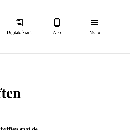
Digitale krant
App
Menu
ften
hriften gaat de