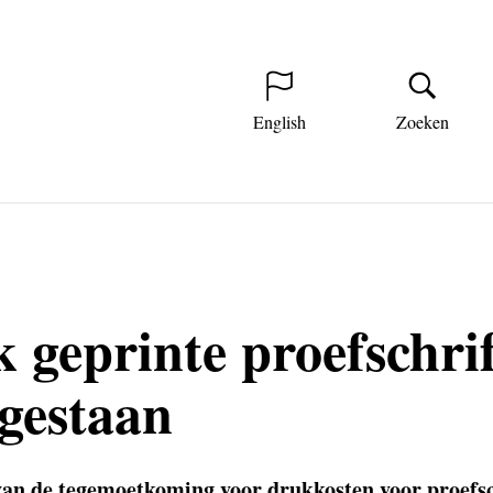
English
Zoeken
 geprinte proefschri
egestaan
van de tegemoetkoming voor drukkosten voor proefsc