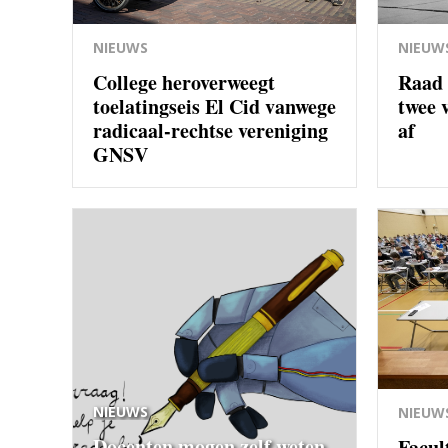
NIEUWS
NIEUW
College heroverweegt
Raad 
toelatingseis El Cid vanwege
twee 
radicaal-rechtse vereniging
af
GNSV
NIEUWS
NIEUW
Docenten mogen zelf weten
Facul