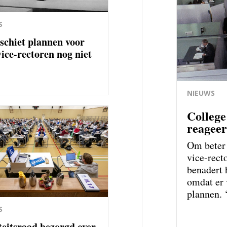
S
schiet plannen voor
vice-rectoren nog niet
NIEUWS
College
reagee
Om beter 
vice-rect
benadert 
omdat er 
plannen. ‘
S
teitsraad bezorgd over