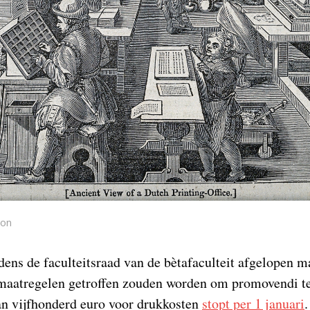
ion
dens de faculteitsraad van de bètafaculteit afgelopen 
 maatregelen getroffen zouden worden om promovendi t
an vijfhonderd euro voor drukkosten
stopt per 1 januari
.