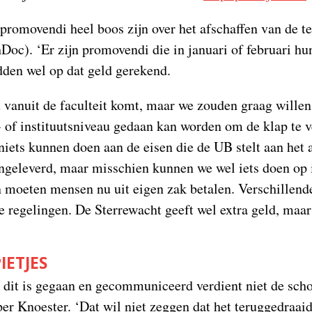
 promovendi heel boos zijn over het afschaffen van de 
oc). ‘Er zijn promovendi die in januari of februari h
dden wel op dat geld gerekend.
t vanuit de faculteit komt, maar we zouden graag willen k
s- of instituutsniveau gedaan kan worden om de klap te v
t niets kunnen doen aan de eisen die de UB stelt aan het
geleverd, maar misschien kunnen we wel iets doen op i
 moeten mensen nu uit eigen zak betalen. Verschillende
e regelingen. De Sterrewacht geeft wel extra geld, maar
IETJES
dit is gegaan en gecommuniceerd verdient niet de scho
er Knoester. ‘Dat wil niet zeggen dat het teruggedraai