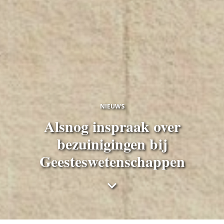
NIEUWS
Alsnog inspraak over
bezuinigingen bij
Geesteswetenschappen