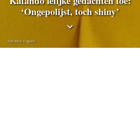
Kafando lelijke gedachten toe:
‘Ongepolijst, toch shiny’
Foto Mark Engelen
Marciëlle van der Kraan
donderdag 2 april 2026
In haar eerste soloshow Rof Daaimund laat Isabelle
Kafando zich schaamteloos van haar lelijkste kant
zien. ‘We hebben allemaal weleens een
identiteitscrisis.’
Een luide stand-upcomedian die vrouwonvriendelijke
grappen maakt, een ambtenaar die zijn collega’s stiekem