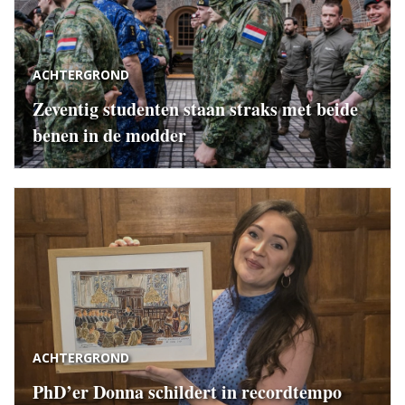
ACHTERGROND
Zeventig studenten staan straks met beide
benen in de modder
ACHTERGROND
PhD’er Donna schildert in recordtempo