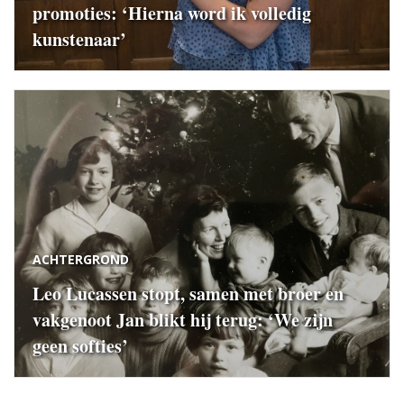
promoties: ‘Hierna word ik volledig
kunstenaar’
ACHTERGROND
Leo Lucassen stopt, samen met broer en
vakgenoot Jan blikt hij terug: ‘We zijn
geen softies’