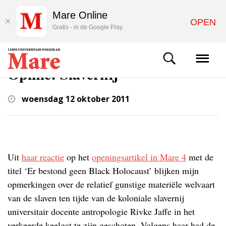
Mare Online
OPEN
Gratis - in de Google Play
ACHTERGROND
Opinie: Slavernij
woensdag 12 oktober 2011
Uit
haar reactie
op het
openingsartikel in Mare 4
met de
titel ‘Er bestond geen Black Holocaust’ blijken mijn
opmerkingen over de relatief gunstige materiële welvaart
van de slaven ten tijde van de koloniale slavernij
universitair docente antropologie Rivke Jaffe in het
verkeerde keelgat te zijn geschoten. Volgens haar had de