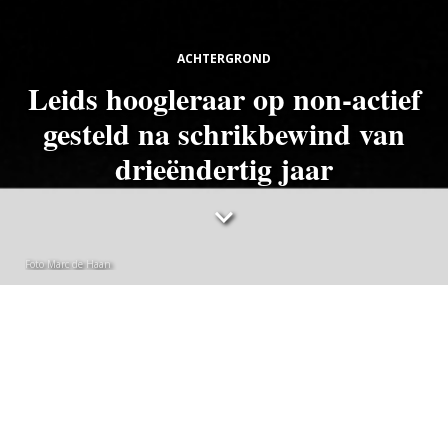
ACHTERGROND
Leids hoogleraar op non-actief
gesteld na schrikbewind van
drieëndertig jaar
Foto Marc de Haan
Sebastiaan van Loosbroek
donderdag 25 april 2024
Een hoogleraar van de Universiteit Leiden en zijn of