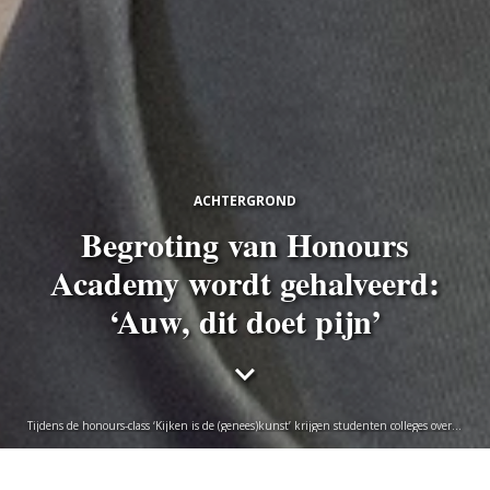
ACHTERGROND
Begroting van Honours
Academy wordt gehalveerd:
‘Auw, dit doet pijn’
Tijdens de honours-class ‘Kijken is de (genees)kunst’ krijgen studenten colleges over
geneeskunde, architectuur, kunsthistorie, filosofie én leren ze boetseren. Foto Marc
de Haan