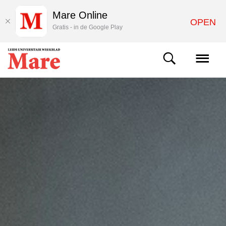
Mare Online
OPEN
Gratis - in de Google Play