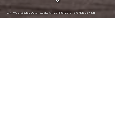
Dan Hou studeerde Dutch Studies van 2015 tot 2019. Foto Marc de Haan
Sebastiaan van Loosbroek
donderdag 21 mei 2026
Internationals die graag de Nederlandse taal en
cultuur bestuderen, kunnen al veertig jaar terecht bij
de bachelor Dutch Studies. Drie alumni vertellen
waarom ze voor die opleiding kozen. ‘Inmiddels kan
ik heel goed fietsen, zonder helm.’
‘IK KON VOLLEDIG INTEGREREN EN
MEEDOEN’
Chicca Carvelli (53) komt uit Italië en woont in
Oegstgeest. ‘Ik dacht dat het hier supermodern was.’