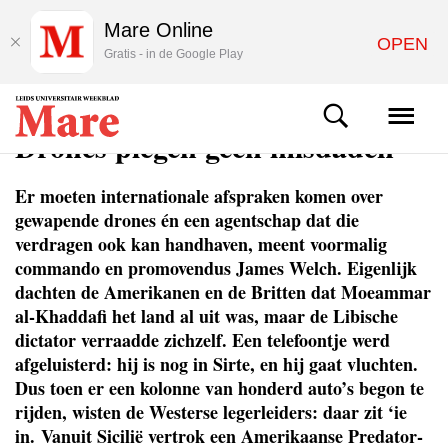
Mare Online
OPEN
Gratis - in de Google Play
ACHTERGROND
Drones plegen geen misdaden
Er moeten internationale afspraken komen over
gewapende drones én een agentschap dat die
verdragen ook kan handhaven, meent voormalig
commando en promovendus James Welch. Eigenlijk
dachten de Amerikanen en de Britten dat Moeammar
al-Khaddafi het land al uit was, maar de Libische
dictator verraadde zichzelf. Een telefoontje werd
afgeluisterd: hij is nog in Sirte, en hij gaat vluchten.
Dus toen er een kolonne van honderd auto’s begon te
rijden, wisten de Westerse legerleiders: daar zit ‘ie
in. Vanuit Sicilië vertrok een Amerikaanse Predator-