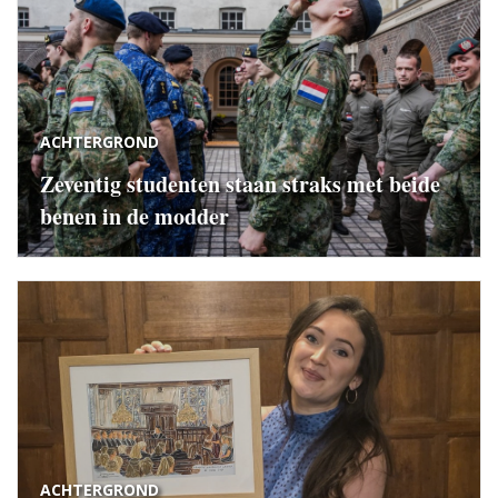
ACHTERGROND
Zeventig studenten staan straks met beide
benen in de modder
ACHTERGROND