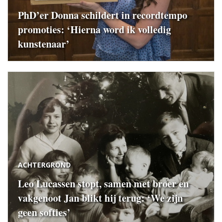
PhD’er Donna schildert in recordtempo
promoties: ‘Hierna word ik volledig
kunstenaar’
ACHTERGROND
Leo Lucassen stopt, samen met broer en
vakgenoot Jan blikt hij terug: ‘We zijn
geen softies’