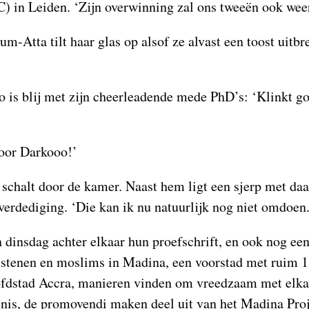
) in Leiden. ‘Zijn overwinning zal ons tweeën ook wee
m-Atta tilt haar glas op alsof ze alvast een toost uitbr
 is blij met zijn cheerleadende mede PhD’s: ‘Klinkt g
oor Darkooo!’
 schalt door de kamer. Naast hem ligt een sjerp met da
verdediging. ‘Die kan ik nu natuurlijk nog niet omdoen.
 dinsdag achter elkaar hun proefschrift, en ook nog een
istenen en moslims in Madina, een voorstad met ruim 
fdstad Accra, manieren vinden om vreedzaam met elkaar
nis, de promovendi maken deel uit van het Madina Proj