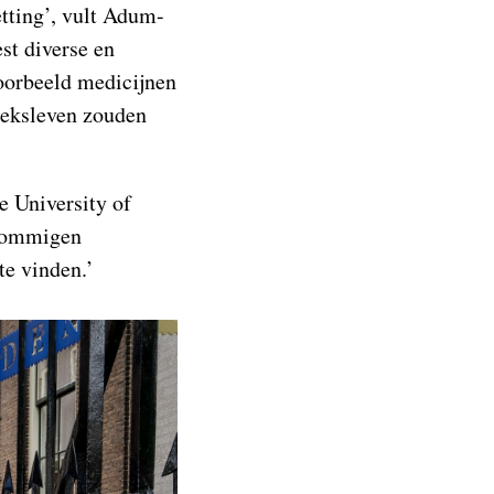
tting’, vult Adum-
st diverse en
voorbeeld medicijnen
 seksleven zouden
e University of
 Sommigen
te vinden.’