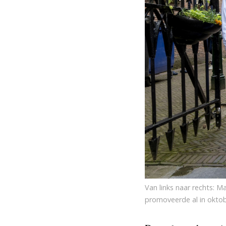
Van links naar rechts: 
promoveerde al in okto