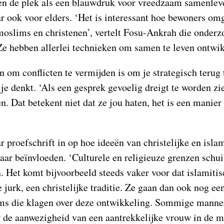
en de plek als een blauwdruk voor vreedzaam samenleve
r ook voor elders. ‘Het is interessant hoe bewoners o
oslims en christenen’, vertelt Fosu-Ankrah die onderz
Ze hebben allerlei technieken om samen te leven ontwik
 om conflicten te vermijden is om je strategisch terug 
 je denkt. ‘Als een gesprek gevoelig dreigt te worden zi
n. Dat betekent niet dat ze jou haten, het is een manie
 proefschrift in op hoe ideeën van christelijke en isl
aar beïnvloeden. ‘Culturele en religieuze grenzen schu
. Het komt bijvoorbeeld steeds vaker voor dat islamiti
e jurk, een christelijke traditie. Ze gaan dan ook nog e
ams die klagen over deze ontwikkeling. Sommige manne
 de aanwezigheid van een aantrekkelijke vrouw in de m