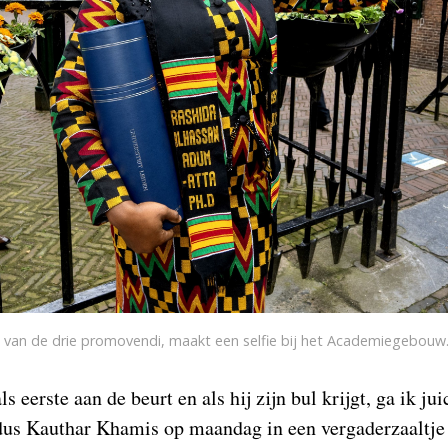
 van de drie promovendi, maakt een selfie bij het Academiegebouw
s eerste aan de beurt en als hij zijn bul krijgt, ga ik jui
s Kauthar Khamis op maandag in een vergaderzaaltje 