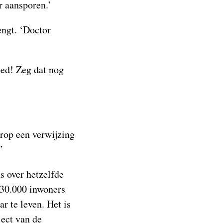
r aansporen.’
engt. ‘Doctor
oed! Zeg dat nog
arop een verwijzing
’
s over hetzelfde
130.000 inwoners
 te leven. Het is
ect van de