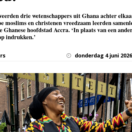
eerden drie wetenschappers uit Ghana achter elka
oe moslims en christenen vreedzaam leerden samenl
e Ghanese hoofdstad Accra. ‘In plaats van een ander
op indrukken.’
rs
donderdag 4 juni 202