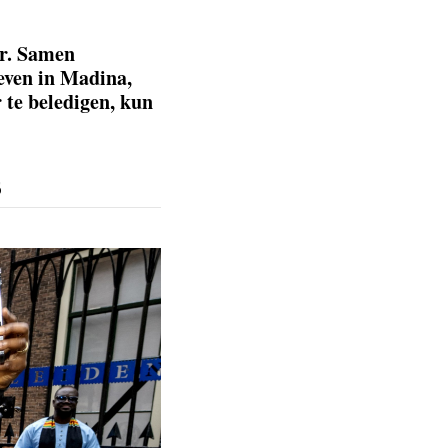
ar. Samen
even in Madina,
 te beledigen, kun
6