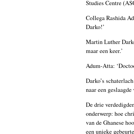
Studies Centre (ASC
Collega Rashida Adu
Darko!’
Martin Luther Darko
maar een keer.’
Adum-Atta: ‘Docto
Darko’s schaterlach
naar een geslaagde 
De drie verdedigden
onderwerp: hoe chr
van de Ghanese hoo
een unieke gebeurte