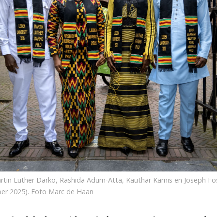
Martin Luther Darko, Rashida Adum-Atta, Kauthar Kamis en Joseph Fos
ber 2025). Foto Marc de Haan