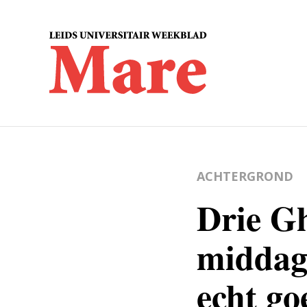
ACHTERGROND
Drie Gh
middag:
echt go