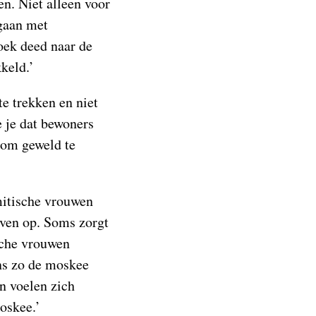
n. Niet alleen voor
mgaan met
oek deed naar de
keld.’
te trekken en niet
e je dat bewoners
r om geweld te
amitische vrouwen
iven op. Soms zorgt
sche vrouwen
ens zo de moskee
n voelen zich
oskee.’