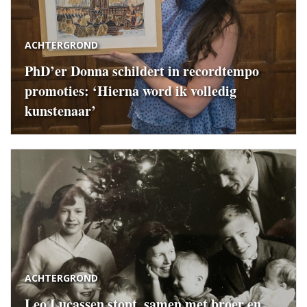
ACHTERGROND
PhD’er Donna schildert in recordtempo
promoties: ‘Hierna word ik volledig
kunstenaar’
ACHTERGROND
Leo Lucassen stopt, samen met broer en