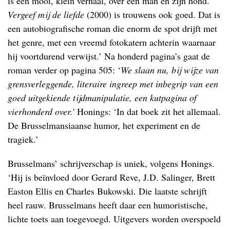
is een mooi, klein verhaal, over een man en zijn hond.
Vergeef mij de liefde
(2000) is trouwens ook goed. Dat is
een autobiografische roman die enorm de spot drijft met
het genre, met een vreemd fotokatern achterin waarnaar
hij voortdurend verwijst.’ Na honderd pagina’s gaat de
roman verder op pagina 505: ‘
We slaan nu, bij wijze van
grensverleggende, literaire ingreep met inbegrip van een
goed uitgekiende tijdmanipulatie, een kutpagina of
vierhonderd over.
' Honings: ‘In dat boek zit het allemaal.
De Brusselmansiaanse humor, het experiment en de
tragiek.’
Brusselmans’ schrijverschap is uniek, volgens Honings.
‘Hij is beïnvloed door Gerard Reve, J.D. Salinger, Brett
Easton Ellis en Charles Bukowski. Die laatste schrijft
heel rauw. Brusselmans heeft daar een humoristische,
lichte toets aan toegevoegd. Uitgevers worden overspoeld