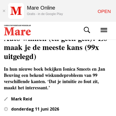
Mare Online
OPEN
Gratis - in de Google Play
ACHTERGROND
Auto winnen (en geen geit)? Zo
maak je de meeste kans (99x
uitgelegd)
In hun nieuwe boek bekijken Ionica Smeets en Jan
Beuving een bekend wiskundeprobleem van 99
verschillende kanten. ‘Dat je intuïtie zo fout zit,
maakt het interessant.’
Mark Reid
donderdag 11 juni 2026