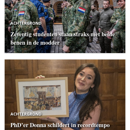
ACHTERGROND
Zeventig studenten staan straks met beide
benen in de modder
ACHTERGROND
PhD’er Donna schildert in recordtempo