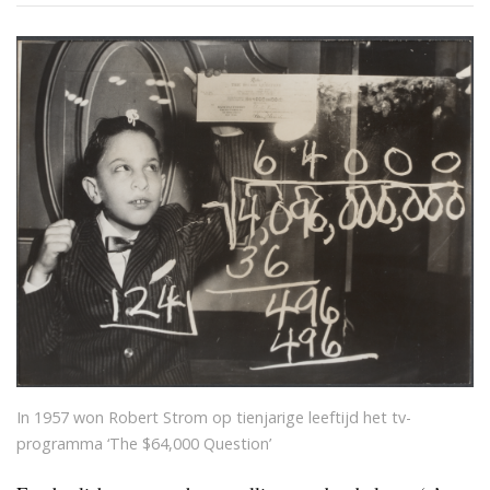
In 1957 won Robert Strom op tienjarige leeftijd het tv-
programma ‘The $64,000 Question’