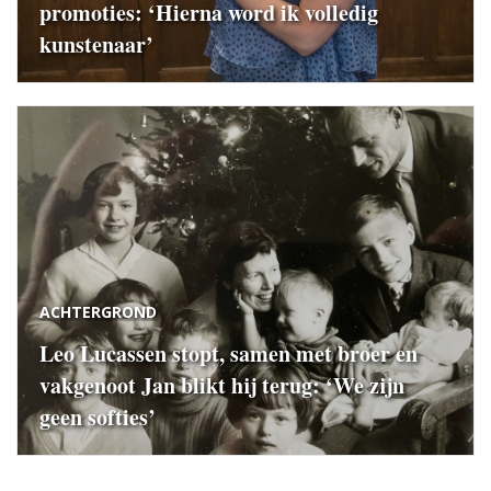
promoties: ‘Hierna word ik volledig
kunstenaar’
ACHTERGROND
Leo Lucassen stopt, samen met broer en
vakgenoot Jan blikt hij terug: ‘We zijn
geen softies’