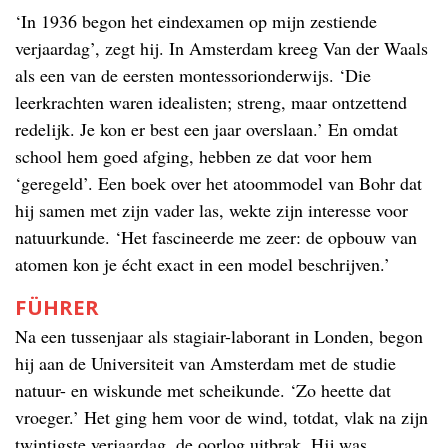
‘In 1936 begon het eindexamen op mijn zestiende
verjaardag’, zegt hij. In Amsterdam kreeg Van der Waals
als een van de eersten montessorionderwijs. ‘Die
leerkrachten waren idealisten; streng, maar ontzettend
redelijk. Je kon er best een jaar overslaan.’ En omdat
school hem goed afging, hebben ze dat voor hem
‘geregeld’. Een boek over het atoommodel van Bohr dat
hij samen met zijn vader las, wekte zijn interesse voor
natuurkunde. ‘Het fascineerde me zeer: de opbouw van
atomen kon je écht exact in een model beschrijven.’
FÜHRER
Na een tussenjaar als stagiair-laborant in Londen, begon
hij aan de Universiteit van Amsterdam met de studie
natuur- en wiskunde met scheikunde. ‘Zo heette dat
vroeger.’ Het ging hem voor de wind, totdat, vlak na zijn
twintigste verjaardag, de oorlog uitbrak. Hij was