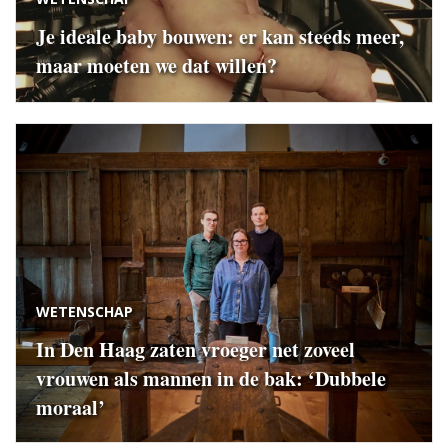
Je ideale baby bouwen: er kan steeds meer,
maar moeten we dat willen?
WETENSCHAP
In Den Haag zaten vroeger net zoveel
vrouwen als mannen in de bak: ‘Dubbele
moraal’