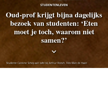
STUDENTENLEVEN
Oud-prof krijgt bijna dagelijks
bezoek van studenten: ‘Eten
moet je toch, waarom niet
samen?’
Studente Caroline Schep aan tafel bij Arthur Rörsch. Foto Marc de Haan
Else van der Steeg
donderdag 14 november 2019
Vijf dagen per week krijgt emeritus-hoogleraar