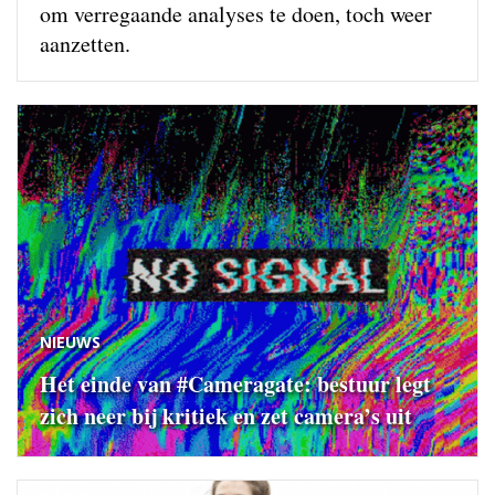
om verregaande analyses te doen, toch weer
aanzetten.
NIEUWS
Het einde van #Cameragate: bestuur legt
zich neer bij kritiek en zet camera’s uit