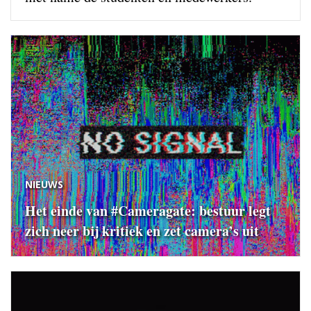
NIEUWS
Het einde van #Cameragate: bestuur legt
zich neer bij kritiek en zet camera’s uit