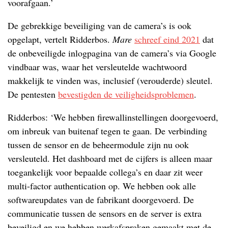
voorafgaan.’
De gebrekkige beveiliging van de camera’s is ook
opgelapt, vertelt Ridderbos.
Mare
schreef eind 2021
dat
de onbeveiligde inlogpagina van de camera’s via Google
vindbaar was, waar het versleutelde wachtwoord
makkelijk te vinden was, inclusief (verouderde) sleutel.
De pentesten
bevestigden de veiligheidsproblemen
.
Ridderbos: ‘We hebben firewall­instellingen doorgevoerd,
om inbreuk van buitenaf tegen te gaan. De verbinding
tussen de sensor en de beheermodule zijn nu ook
versleuteld. Het dashboard met de cijfers is alleen maar
toegankelijk voor bepaalde collega’s en daar zit weer
multi-factor authentication op. We hebben ook alle
softwareupdates van de fabrikant doorgevoerd. De
communicatie tussen de sensors en de server is extra
beveiligd en we hebben werkafspraken gemaakt met de