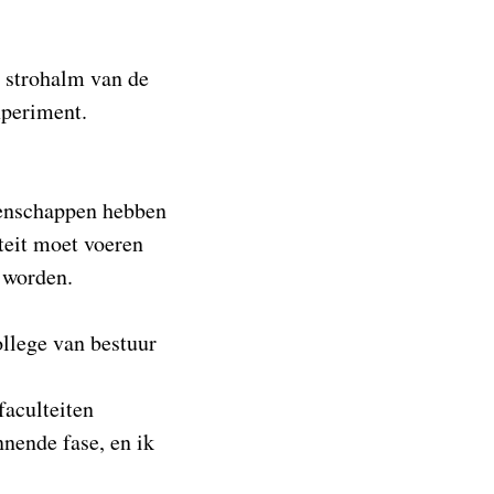
e strohalm van de
xperiment.
tenschappen hebben
lteit moet voeren
 worden.
ollege van bestuur
faculteiten
nnende fase, en ik