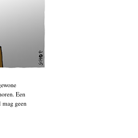
 gewone
horen. Een
al mag geen