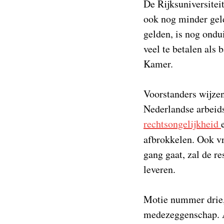
De Rijksuniversitei
ook nog minder geld
gelden, is nog ond
veel te betalen als
Kamer.
Voorstanders wijzen
Nederlandse arbeid
rechtsongelijkheid
afbrokkelen. Ook v
gang gaat, zal de r
leveren.
Motie nummer drie,
medezeggenschap. Al