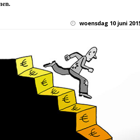
men.
woensdag 10 juni 201