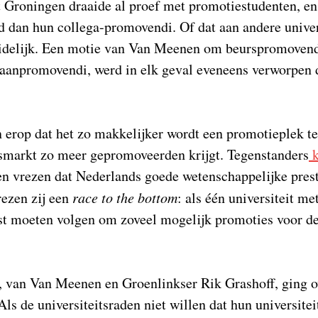
t Groningen draaide al proef met promotiestudenten, en
 dan hun collega-promovendi. Of dat aan andere univer
uidelijk. Een motie van Van Meenen om beurspromovendi
 baanpromovendi, werd in elk geval eveneens verworpen
 erop dat het zo makkelijker wordt een promotieplek te 
smarkt zo meer gepromoveerden krijgt. Tegenstanders
k
en vrezen dat Nederlands goede wetenschappelijke prest
rezen zij een
race to the bottom
: als één universiteit me
est moeten volgen om zoveel mogelijk promoties voor de 
 van Van Meenen en Groenlinkser Rik Grashoff, ging o
s de universiteitsraden niet willen dat hun universite