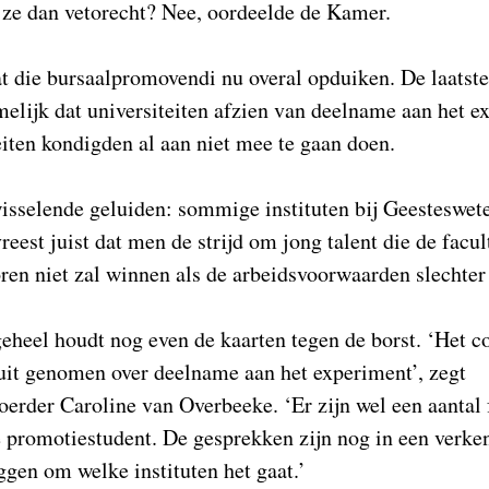
 ze dan vetorecht? Nee, oordeelde de Kamer.
at die bursaalpromovendi nu overal opduiken. De laatst
melijk dat universiteiten afzien van deelname aan het e
iten kondigden al aan niet mee te gaan doen.
wisselende geluiden: sommige instituten bij Geesteswe
reest juist dat men de strijd om jong talent die de facu
en niet zal winnen als de arbeidsvoorwaarden slechter
 geheel houdt nog even de kaarten tegen de borst. ‘Het c
uit genomen over deelname aan het experiment’, zegt
oerder Caroline van Overbeeke. ‘Er zijn wel een aantal 
e promotiestudent. De gesprekken zijn nog in een verke
ggen om welke instituten het gaat.’