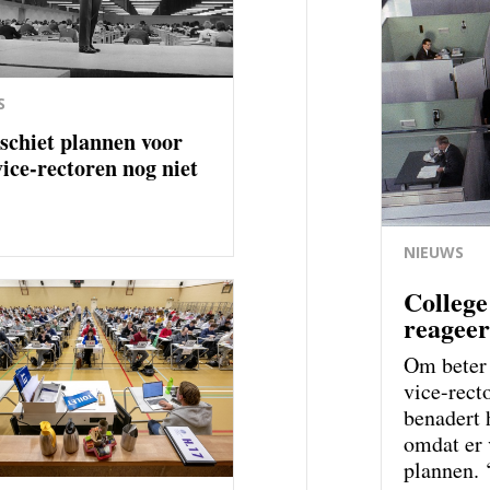
S
schiet plannen voor
vice-rectoren nog niet
NIEUWS
College
reagee
Om beter 
vice-rect
benadert 
omdat er 
plannen. ‘