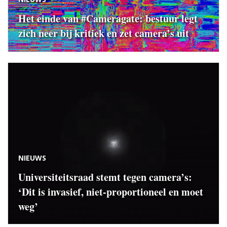
Het einde van #Cameragate: bestuur legt
zich neer bij kritiek en zet camera’s uit
NIEUWS
Universiteitsraad stemt tegen camera’s:
‘Dit is invasief, niet-proportioneel en moet
weg’