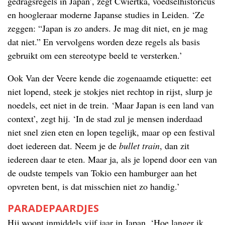
gedragsregels in Japan’, zegt Cwiertka, voedselhistoricus
en hoogleraar moderne Japanse studies in Leiden. ‘Ze
zeggen: “Japan is zo anders. Je mag dit niet, en je mag
dat niet.” En vervolgens worden deze regels als basis
gebruikt om een stereotype beeld te versterken.’
Ook Van der Veere kende die zogenaamde etiquette: eet
niet lopend, steek je stokjes niet rechtop in rijst, slurp je
noedels, eet niet in de trein. ‘Maar Japan is een land van
context’, zegt hij. ‘In de stad zul je mensen inderdaad
niet snel zien eten en lopen tegelijk, maar op een festival
doet iedereen dat. Neem je de
bullet train
, dan zit
iedereen daar te eten. Maar ja, als je lopend door een van
de oudste tempels van Tokio een hamburger aan het
opvreten bent, is dat misschien niet zo handig.’
PARADEPAARDJES
Hij woont inmiddels vijf jaar in Japan. ‘Hoe langer ik