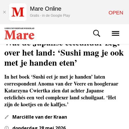
Mare Online
OPEN
Gratis - in de Google Play
CULTUUR
Wat de Japanse eetcultuur zegt
over het land: ‘Sushi mag je ook
met je handen eten’
In het boek ‘Sushi eet je met je handen’ laten
correspondent Anoma van der Veere en hoogleraar
Katarzyna Cwiertka zien dat achter Japanse
eetclichés een veel complexer land schuilgaat. ‘Het
zijn de koetjes en de kalfjes.’
Marciëlle van der Kraan
donderdag 28 mei 2026