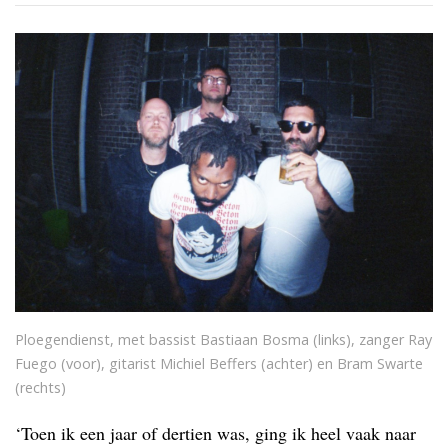
Ploegendienst, met bassist Bastiaan Bosma (links), zanger Ray
Fuego (voor), gitarist Michiel Beffers (achter) en Bram Swarte
(rechts)
‘Toen ik een jaar of dertien was, ging ik heel vaak naar