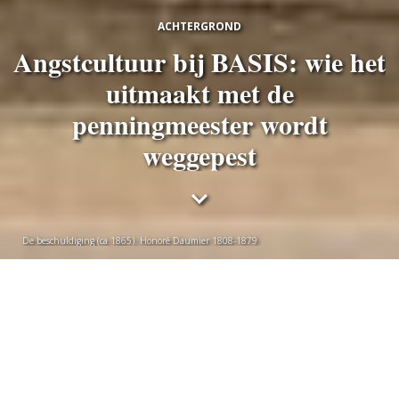
ACHTERGROND
Angstcultuur bij BASIS: wie het
uitmaakt met de
penningmeester wordt
weggepest
De beschuldiging (ca.1865). Honoré Daumier 1808-1879
Sebastiaan van Loosbroek
donderdag 23 april 2026
Bij de studievereniging van International Studies zijn