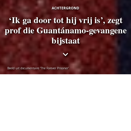
ACHTERGROND
‘Ik ga door tot hij vrij is’, zegt
prof die Guantánamo-gevangene
bijstaat
Beeld uit documentaire ‘The Forever Prisoner’
Vincent Bongers
donderdag 3 februari 2022
De Palestijn Abu Zubaydah zit bijna twintig jaar vast
in Guantánamo Bay, zonder aanklacht en proces. De