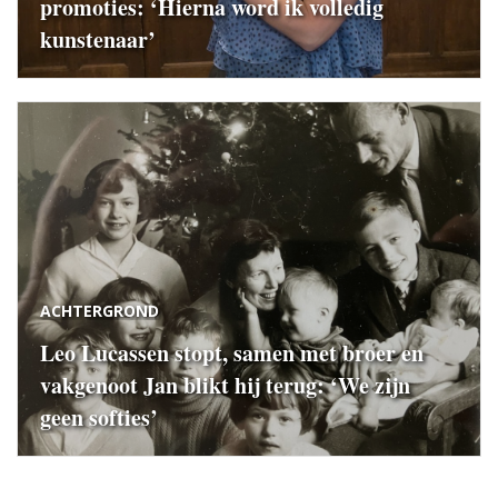
promoties: ‘Hierna word ik volledig
kunstenaar’
ACHTERGROND
Leo Lucassen stopt, samen met broer en
vakgenoot Jan blikt hij terug: ‘We zijn
geen softies’