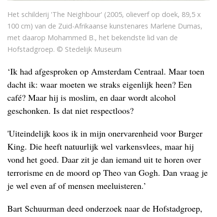
Het schilderij 'The Neighbour' (2005, olieverf op doek, 89,5 x
100 cm) van de Zuid-Afrikaanse kunstenares Marlene Dumas,
met daarop Mohammed B., het bekendste lid van de
Hofstadgroep. © Stedelijk Museum
‘Ik had afgesproken op Amsterdam Centraal. Maar toen
dacht ik: waar moeten we straks eigenlijk heen? Een
café? Maar hij is moslim, en daar wordt alcohol
geschonken. Is dat niet respectloos?
'Uiteindelijk koos ik in mijn onervarenheid voor Burger
King. Die heeft natuurlijk wel varkensvlees, maar hij
vond het goed. Daar zit je dan iemand uit te horen over
terrorisme en de moord op Theo van Gogh. Dan vraag je
je wel even af of mensen meeluisteren.’
Bart Schuurman deed onderzoek naar de Hofstadgroep,