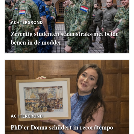
ACHTERGROND
Zeventig studenten staan straks met beide
benen in de modder
ACHTERGROND
PhD’er Donna schildert in recordtempo