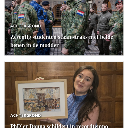
ACHTERGROND
Zeventig studenten staan straks met beide
benen in de modder
ACHTERGROND
PhD’er Donna schildert in recordtempo