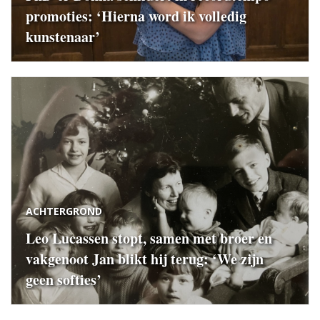
promoties: ‘Hierna word ik volledig
kunstenaar’
ACHTERGROND
Leo Lucassen stopt, samen met broer en
vakgenoot Jan blikt hij terug: ‘We zijn
geen softies’