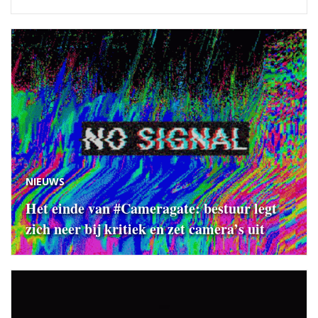
NIEUWS
Het einde van #Cameragate: bestuur legt
zich neer bij kritiek en zet camera’s uit