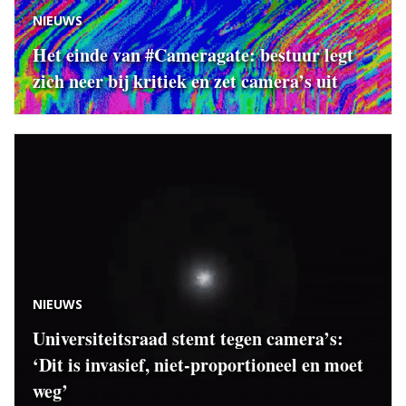
NIEUWS
Het einde van #Cameragate: bestuur legt
zich neer bij kritiek en zet camera’s uit
NIEUWS
Universiteitsraad stemt tegen camera’s:
‘Dit is invasief, niet-proportioneel en moet
weg’