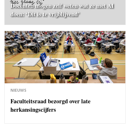
Docenten mogen zelf weten wat ze met AI
doen: ‘Dit is te vrijblijvend’
NIEUWS
Faculteitsraad bezorgd over late
herkansingscijfers