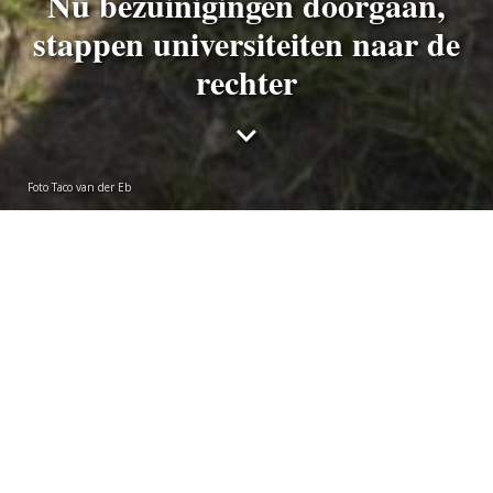
Nu bezuinigingen doorgaan,
stappen universiteiten naar de
rechter
Foto Taco van der Eb
Sebastiaan van Loosbroek
donderdag 10 april 2025
De universiteiten van Tilburg en Nijmegen stappen
naar de rechter nadat De Eerste Kamer dinsdag
instemde met een half miljard euro aan bezuinigingen
op hoger onderwijs en wetenschap. Leiden twijfelt
nog. ‘Wij lijden financieel verlies.’