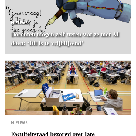
NIEUWS
Docenten mogen zelf weten wat ze met AI
doen: ‘Dit is te vrijblijvend’
NIEUWS
Faculteitsraad bezorgd over late