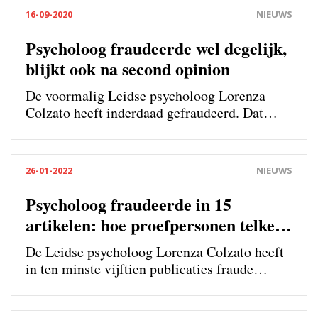
sprake.’
16-09-2020
NIEUWS
Psycholoog fraudeerde wel degelijk,
blijkt ook na second opinion
De voormalig Leidse psycholoog Lorenza
Colzato heeft inderdaad gefraudeerd. Dat
concludeert het Landelijk Orgaan
Wetenschappelijke Integriteit in een second
opinion die door de psycholoog was
26-01-2022
NIEUWS
aangevraagd. De universiteit heeft bij de
aanpak wel ‘onzorgvuldig gehandeld’.
Psycholoog fraudeerde in 15
artikelen: hoe proefpersonen telkens
weer verdwenen
De Leidse psycholoog Lorenza Colzato heeft
in ten minste vijftien publicaties fraude
gepleegd, blijkt uit onderzoek van de
Commissie Wetenschappelijke Integriteit