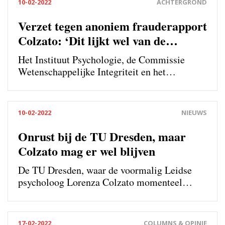
10-02-2022
ACHTERGROND
Steen, en nu voelen de klokkenluiders zich
vergeten.
Verzet tegen anoniem frauderapport
Colzato: ‘Dit lijkt wel van de
geheime dienst’
Het Instituut Psychologie, de Commissie
Wetenschappelijke Integriteit en het
faculteitsbestuur van Sociale Wetenschappen
verzetten zich tegen het anonimiseren van de
publicaties waarin de Leidse psycholoog
10-02-2022
NIEUWS
Lorenza Colzato fraudeerde. ‘Dit hindert de
hele wetenschappelijke gemeenschap.’
Onrust bij de TU Dresden, maar
Colzato mag er wel blijven
De TU Dresden, waar de voormalig Leidse
psycholoog Lorenza Colzato momenteel
werkt, onderneemt ook na het tweede
fraudeonderzoek geen actie tegen haar.
Medewerkers reageren ‘geschokt’.
17-02-2022
COLUMNS & OPINIE