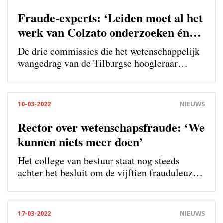
Fraude-experts: ‘Leiden moet al het
werk van Colzato onderzoeken én
openbaren’
De drie commissies die het wetenschappelijk
wangedrag van de Tilburgse hoogleraar
Diederik Stapel blootlegden, vinden dat de
Universiteit Leiden het gehele oeuvre van
psycholoog Lorenza Colzato moet
10-03-2022
NIEUWS
onderzoeken, de frauduleuze artikelen
ongeanonimiseerd moet publiceren én een
Rector over wetenschapsfraude: ‘We
gang naar de rechter moet overwegen. ‘Alleen
kunnen niets meer doen’
met openheid kun je dit oplossen.’
Het college van bestuur staat nog steeds
achter het besluit om de vijftien frauduleuze
artikelen van de Leidse psycholoog Lorenza
Colzato niet te openbaren. Ook is het volgens
rector Hester Bijl niet mogelijk om alle
17-03-2022
NIEUWS
publicaties van Colzato te onderzoeken.