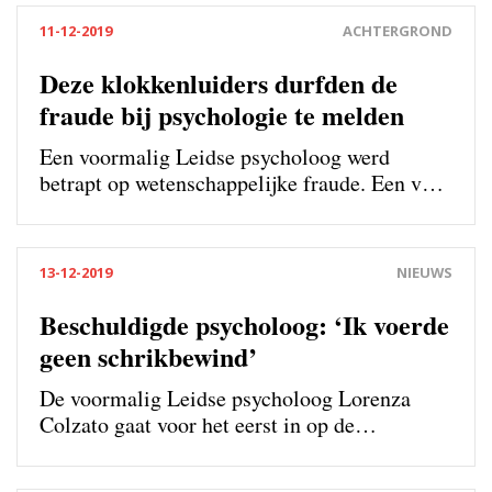
11-12-2019
ACHTERGROND
Deze klokkenluiders durfden de
fraude bij psychologie te melden
Een voormalig Leidse psycholoog werd
betrapt op wetenschappelijke fraude. Een van
de drie klokkenluiders legt uit hoe zwaar het
was om aan de bel te trekken. En waarom ze
het toch deden. ‘Toekijken hoe anderen door
13-12-2019
NIEUWS
dezelfde shit heen moesten, was zwaarder dan
het zelf ondergaan.’
Beschuldigde psycholoog: ‘Ik voerde
geen schrikbewind’
De voormalig Leidse psycholoog Lorenza
Colzato gaat voor het eerst in op de
beschuldigingen van wetenschappelijke
fraude. ‘Van een eerlijk proces is geen enkele