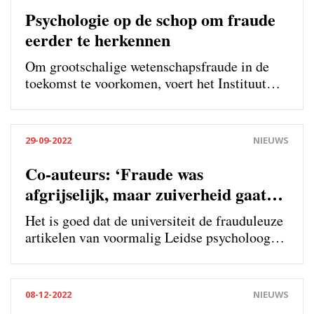
Psychologie op de schop om fraude
eerder te herkennen
Om grootschalige wetenschapsfraude in de
toekomst te voorkomen, voert het Instituut
Psychologie veranderingen door. ‘In
isolement is ruimte voor misbruik. Dat
moeten we doorbreken.’
29-09-2022
NIEUWS
Co-auteurs: ‘Fraude was
afgrijselijk, maar zuiverheid gaat
boven imago’
Het is goed dat de universiteit de frauduleuze
artikelen van voormalig Leidse psycholoog
Lorenza Colzato alsnog heeft geopenbaard.
Dat zeggen twee Leidse co-auteurs, die voor
het eerst over de affaire spreken. ‘Dat mijn
08-12-2022
NIEUWS
naam is geopenbaard, maakt me niets uit.’