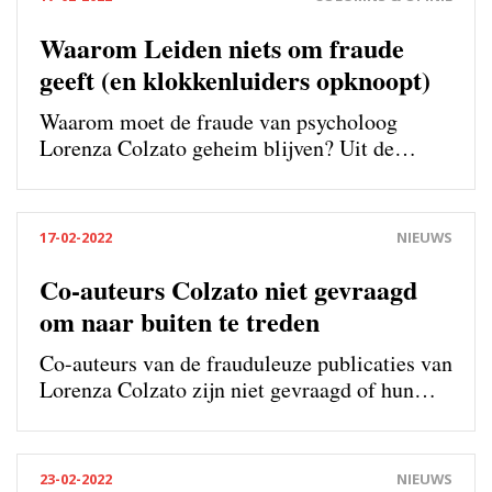
Waarom Leiden niets om fraude
geeft (en klokkenluiders opknoopt)
Waarom moet de fraude van psycholoog
Lorenza Colzato geheim blijven? Uit de
affaire blijkt hoe het college van bestuur
werkelijk denkt over de aanpak van
wangedrag, het opschonen van de wetenschap
17-02-2022
NIEUWS
en de positie van klokkenluiders. Het boeit ze
niets.
Co-auteurs Colzato niet gevraagd
om naar buiten te treden
Co-auteurs van de frauduleuze publicaties van
Lorenza Colzato zijn niet gevraagd of hun
naam openbaar mocht worden in het rapport
over het wetenschappelijk wangedrag van de
Leidse psycholoog.
23-02-2022
NIEUWS