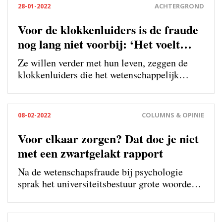
(CWI) dat in november stilzwijgend is
28-01-2022
ACHTERGROND
gepubliceerd. ‘Er is nog geen enkel artikel
teruggetrokken.’
Voor de klokkenluiders is de fraude
nog lang niet voorbij: ‘Het voelt
alsof we stilstaan’
Ze willen verder met hun leven, zeggen de
klokkenluiders die het wetenschappelijk
wangedrag van psycholoog Lorenza Colzato
openbaarden. Maar zolang de frauduleuze
artikelen niet worden teruggetrokken en de
08-02-2022
COLUMNS & OPINIE
universiteit geen open kaart speelt, blijven
juist zíj zich verdacht voelen. ‘De grootste
Voor elkaar zorgen? Dat doe je niet
angst is dat alles voor niks is geweest.’
met een zwartgelakt rapport
Na de wetenschapsfraude bij psychologie
sprak het universiteitsbestuur grote woorden
over sociale veiligheid, transparantie en een
beter werkklimaat. Maar daarna bleef het
oorverdovend stil, constateert Bart van der