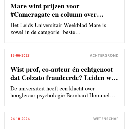
Mare wint prijzen voor
#Cameragate en column over
toegedekte fraude
Het Leids Universitair Weekblad Mare is
zowel in de categorie ‘beste
onderzoeksverhaal’ als ‘column’ de winnaar
van de Kring Awards: een jaarlijkse prijs voor
de beste verhalen van alle hogeschool- en
15-06-2023
ACHTERGROND
universiteitsbladen.
Wist prof, co-auteur én echtgenoot
dat Colzato fraudeerde? Leiden wil
het niet weten
De universiteit heeft een klacht over
hoogleraar psychologie Bernhard Hommel
niet-ontvankelijk verklaard, terwijl de
landelijke integriteitscommissie het
tegenovergestelde adviseerde. Daardoor komt
24-10-2024
WETENSCHAP
er geen onderzoek naar zijn eventuele rol bij