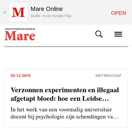
Mare Online
OPEN
Gratis - in de Google Play
05-12-2019
WETENSCHAP
Verzonnen experimenten en illegaal
afgetapt bloed: hoe een Leidse
psycholoog fraudeerde
In het werk van een voormalig universitair
docent bij psychologie zijn schendingen van
de wetenschappelijke integriteit vastgesteld.