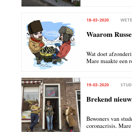
verantwoordelijkhe
18-03-2020
WETE
Waarom Russen 
Wat doet afzonderi
Mare maakte een ro
vrienden mee word
19-03-2020
STUD
Brekend nieuws 
Bewoners van stude
coronacrisis. Mare 