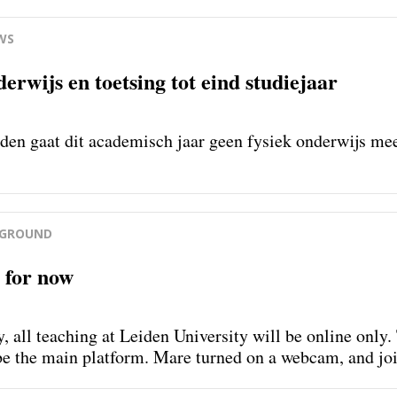
WS
erwijs en toetsing tot eind studiejaar
iden gaat dit academisch jaar geen fysiek onderwijs m
KGROUND
 for now
 all teaching at Leiden University will be online only
be the main platform. Mare turned on a webcam, and joi