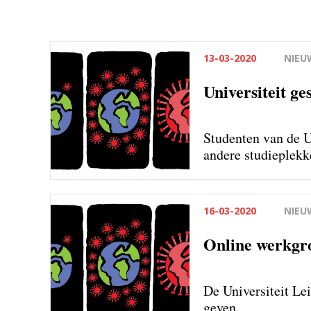
13-03-2020
NIEU
Universiteit ge
Studenten van de U
andere studieplekke
16-03-2020
NIEU
Online werkgro
De Universiteit Le
geven.