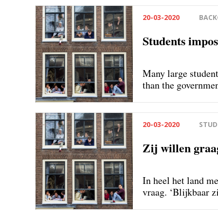
20-03-2020
BAC
Students impos
Many large student
than the governmen
voluntary quaranti
20-03-2020
STUD
Zij willen gra
In heel het land me
vraag. ‘Blijkbaar z