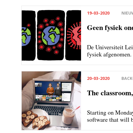
19-03-2020
NIEU
Geen fysiek ond
De Universiteit Le
fysiek afgenomen.
20-03-2020
BAC
The classroom,
Starting on Monday,
software that will 