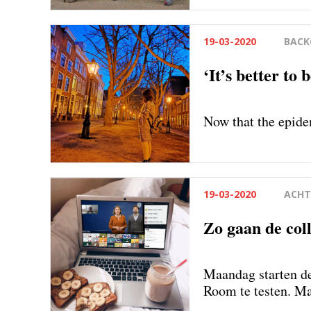
19-03-2020
BAC
‘It’s better to
Now that the epide
19-03-2020
ACHT
Zo gaan de coll
Maandag starten de
Room te testen. Ma