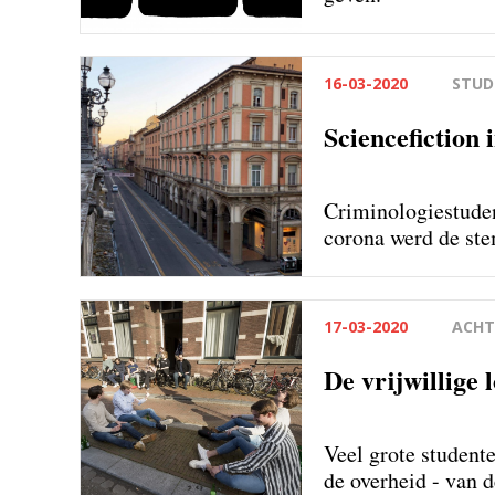
16-03-2020
STUD
Sciencefiction 
Criminologiestuden
corona werd de ste
17-03-2020
ACHT
De vrijwillige
Veel grote studente
de overheid - van 