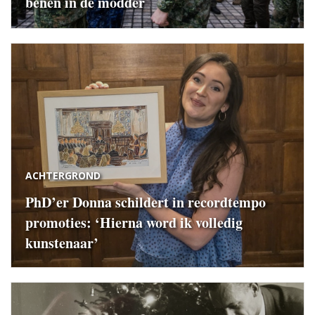
benen in de modder
ACHTERGROND
PhD’er Donna schildert in recordtempo
promoties: ‘Hierna word ik volledig
kunstenaar’