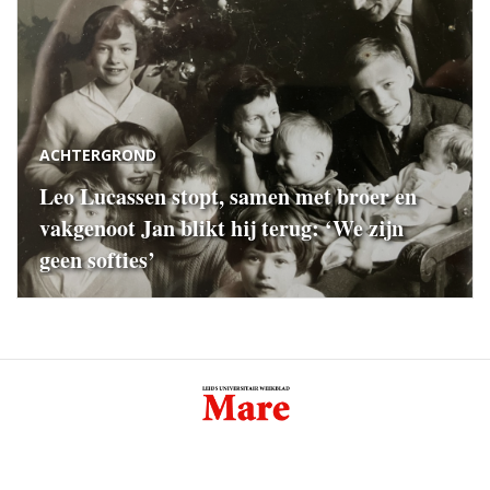
ACHTERGROND
Leo Lucassen stopt, samen met broer en
vakgenoot Jan blikt hij terug: ‘We zijn
geen softies’